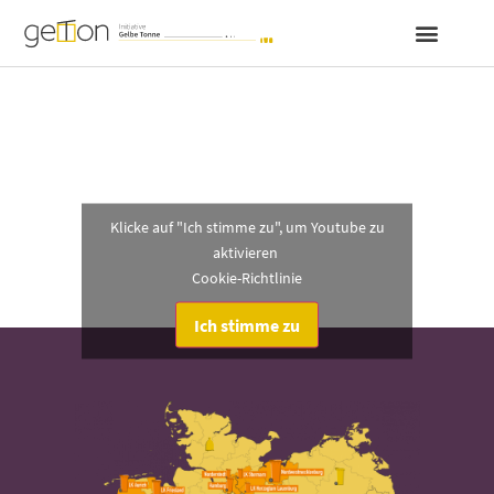
Gut zu wissen
Video: Recycelter Kunststoff im
kommunalen Bereich
Klicke auf "Ich stimme zu", um Youtube zu
aktivieren
Cookie-Richtlinie
Ich stimme zu