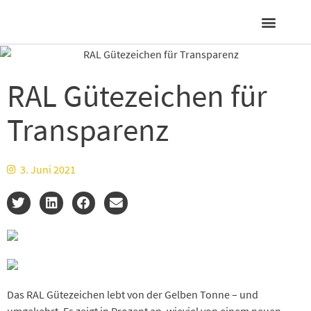
Gut zu wissen
RAL Gütezeichen für
Transparenz
3. Juni 2021
Das RAL Gütezeichen lebt von der Gelben Tonne – und