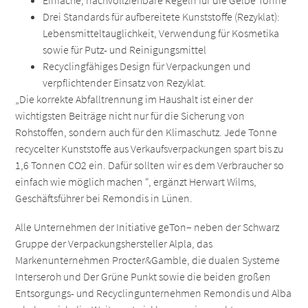
Einfache, nachvollziehbare Regeln für die Gelbe Tonne
Drei Standards für aufbereitete Kunststoffe (Rezyklat):
Lebensmitteltauglichkeit, Verwendung für Kosmetika
sowie für Putz- und Reinigungsmittel
Recyclingfähiges Design für Verpackungen und
verpflichtender Einsatz von Rezyklat.
„Die korrekte Abfalltrennung im Haushalt ist einer der
wichtigsten Beiträge nicht nur für die Sicherung von
Rohstoffen, sondern auch für den Klimaschutz. Jede Tonne
recycelter Kunststoffe aus Verkaufsverpackungen spart bis zu
1,6 Tonnen CO2 ein. Dafür sollten wir es dem Verbraucher so
einfach wie möglich machen “, ergänzt Herwart Wilms,
Geschäftsführer bei Remondis in Lünen.
Alle Unternehmen der Initiative geTon– neben der Schwarz
Gruppe der Verpackungshersteller Alpla, das
Markenunternehmen Procter&Gamble, die dualen Systeme
Interseroh und Der Grüne Punkt sowie die beiden großen
Entsorgungs- und Recyclingunternehmen Remondis und Alba